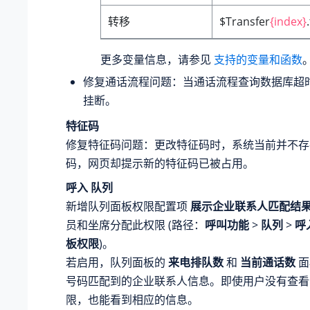
转移
$Transfer
{index}
更多变量信息，请参见
支持的变量和函数
修复通话流程问题：当通话流程查询数据库超
挂断。
特征码
修复特征码问题：更改特征码时，系统当前并不存
码，网页却提示新的特征码已被占用。
呼入
队列
新增队列面板权限配置项
展示企业联系人匹配结
员和坐席分配此权限 (路径：
呼叫功能
>
队列
>
呼
板权限
)。
若启用，队列面板的
来电排队数
和
当前通话数
面
号码匹配到的企业联系人信息。即使用户没有查看
限，也能看到相应的信息。