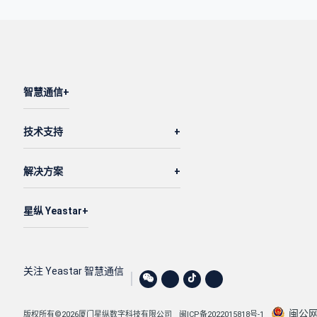
智慧通信
技术支持
解决方案
星纵 Yeastar
关注 Yeastar 智慧通信
闽公网安
版权所有©2026厦门星纵数字科技有限公司
闽ICP备2022015818号-1