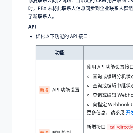
修复联系人同步问题：当绑定的 CRM 用户收到 C
时，PBX 未将此联系人信息同步到企业联系人群
了新联系人。
API
优化以下功能的 API 接口：
功能
使用 API 功能设置
查询或编辑分机状
查询或编辑中继状
API 功能设置
新增
查询或编辑 Webh
向指定 Webhook
更多信息，请参见
开
新增接口
call/direct
呼叫控制
新增