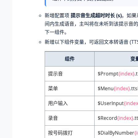
新增配置项
提示音生成超时时长 (s)
。如果
间内生成语音，主叫将在未听到该提示音
下一组件。
新增以下组件变量，可返回文本转语音 (TTS
组件
变
提示音
$Prompt
{index}
.
菜单
$Menu
{index}
.tt
用户输入
$UserInput
{index
录音
$Record
{index}
.t
按号码拨打
$DialByNumber
{