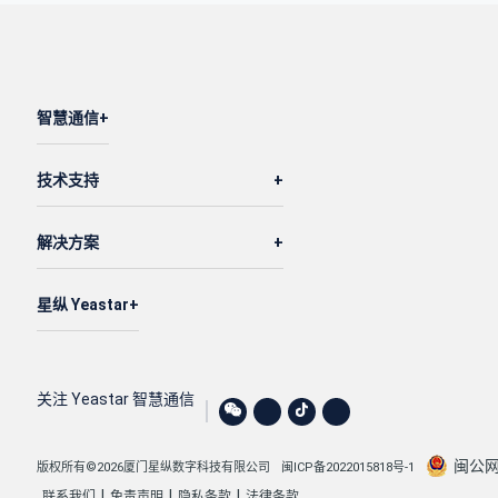
智慧通信
技术支持
解决方案
星纵 Yeastar
关注 Yeastar 智慧通信
闽公网安
版权所有©2026厦门星纵数字科技有限公司
闽ICP备2022015818号-1
|
|
|
联系我们
免责声明
隐私条款
法律条款