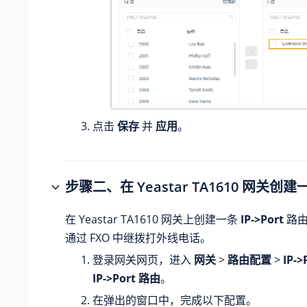
点击
保存
并
应用
。
步骤二、在 Yeastar
TA1610
网关创建
在 Yeastar
TA1610
网关上创建一条
IP->Port
路由
通过 FXO 中继拨打外线电话。
登录网关网页，进入
网关
>
路由配置
>
IP->
IP->Port 路由
。
在弹出的窗口中，完成以下配置。