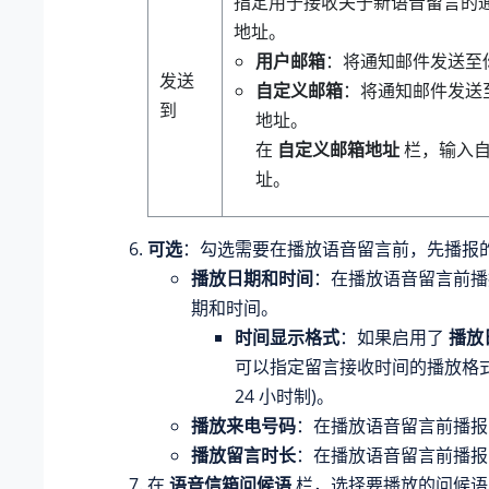
指定用于接收关于新语音留言的
地址。
用户邮箱
：将通知邮件发送至
发送
自定义邮箱
：将通知邮件发送
到
地址。
在
自定义邮箱地址
栏，输入自
址。
可选
：勾选需要在播放语音留言前，先播报
播放日期和时间
：在播放语音留言前播
期和时间。
时间显示格式
：如果启用了
播放
可以指定留言接收时间的播放格式 
24 小时制)。
播放来电号码
：在播放语音留言前播报
播放留言时长
：在播放语音留言前播报
在
语音信箱问候语
栏，选择要播放的问候语