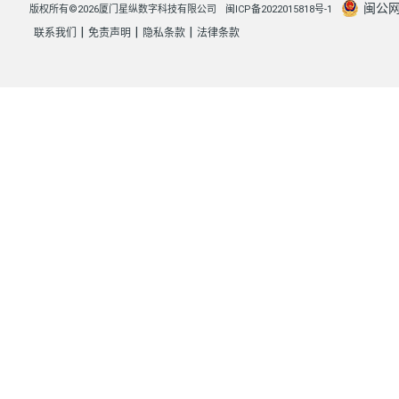
闽公网安
版权所有©2026厦门星纵数字科技有限公司
闽ICP备2022015818号-1
|
|
|
联系我们
免责声明
隐私条款
法律条款