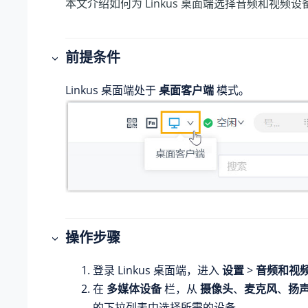
本文介绍如何为 Linkus 桌面端选择音频和视频设
前提条件
Linkus 桌面端处于
桌面客户端
模式。
操作步骤
登录 Linkus 桌面端，进入
设置
>
音频和视
在
多媒体设备
栏，从
摄像头
、
麦克风
、
扬
的下拉列表中选择所需的设备。