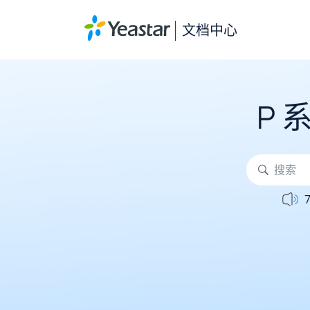
文档中心
P 系
7