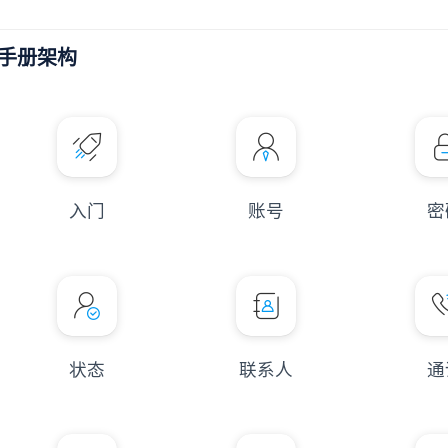
手册架构
入门
账号
密
状态
联系人
通