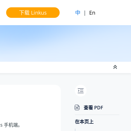
中
|
En
下载 Linkus
查看 PDF
在本页上
us 手机端。