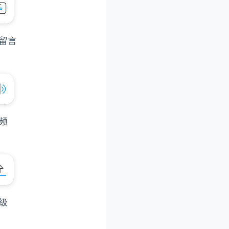
留言
频
级