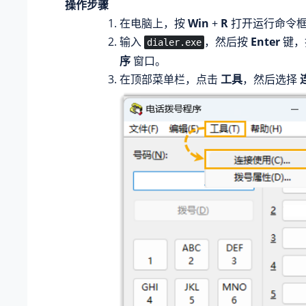
操作步骤
在电脑上，按
Win
+
R
打开运行命令
输入
，然后按
Enter
键，
dialer.exe
序
窗口。
在顶部菜单栏，点击
工具
，然后选择