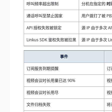
呼叫频率超出限制
分机在指定的
时
通话呼叫至禁止国家
用户拨打了被 P
API 授权失败被锁定
源 IP 由于多次 A
Linkus SDK 鉴权失败被拉黑
源 IP 由于多次 L
事件
订阅服务到期提醒
订
视频会议时长用量已达 90%
视
视频会议时长用尽
视
文件归档失败
将