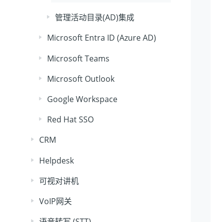
管理活动目录(AD)集成
Microsoft Entra ID (Azure AD)
Microsoft Teams
Microsoft Outlook
Google Workspace
Red Hat SSO
CRM
Helpdesk
可视对讲机
VoIP网关
语音转写 (STT)