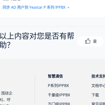
同步 AD 用户到 Yeastar P 系列 IPPBX
以上内容对您是否有帮
是
助？
智慧通信
技术支
P系列IPPBX
文档中
，围绕企
千量级IPPBX
下载
X)、呼
万门级IPPBX
常见问