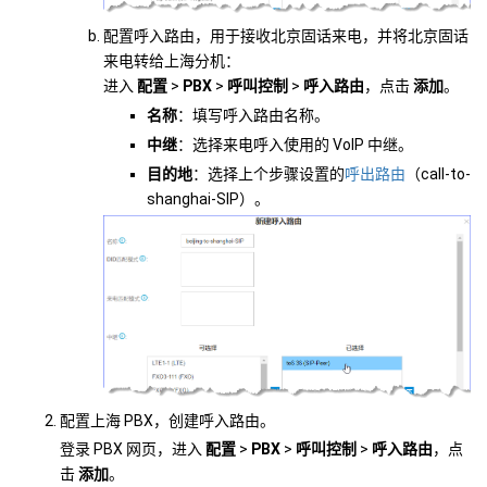
配置呼入路由，用于接收北京固话来电，并将北京固话
来电转给上海分机：
进入
配置
>
PBX
>
呼叫控制
>
呼入路由
，点击
添加
。
名称
：填写呼入路由名称。
中继
：选择来电呼入使用的 VoIP 中继。
目的地
：选择上个步骤设置的
呼出路由
（call-to-
shanghai-SIP）。
配置上海 PBX，创建呼入路由。
登录 PBX 网页，进入
配置
>
PBX
>
呼叫控制
>
呼入路由
，点
击
添加
。