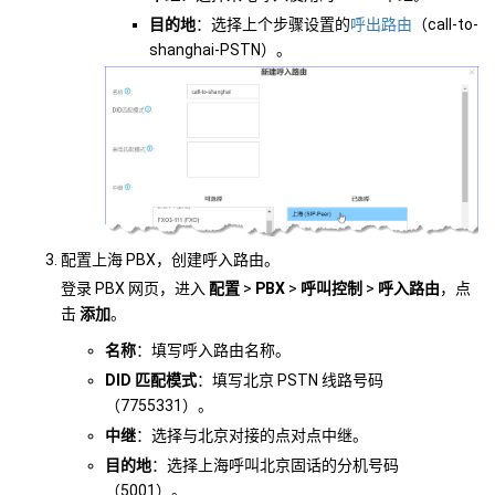
目的地
：选择上个步骤设置的
呼出路由
（call-to-
shanghai-PSTN）。
配置上海 PBX，创建呼入路由。
登录 PBX 网页，进入
配置
>
PBX
>
呼叫控制
>
呼入路由
，点
击
添加
。
名称
：填写呼入路由名称。
DID 匹配模式
：填写北京 PSTN 线路号码
（7755331）。
中继
：选择与北京对接的点对点中继。
目的地
：选择上海呼叫北京固话的分机号码
（5001）。