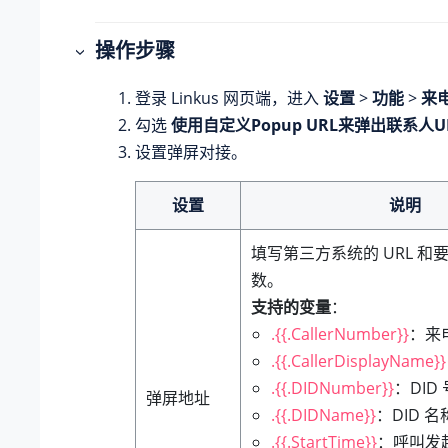
操作步骤
登录 Linkus 网页端，进入
设置
>
功能
>
来
勾选
使用自定义Popup URL来弹出联系人U
设置弹屏对接。
设置
说明
填写第三方系统的 URL 和
数。
支持的变量
：
.{{.CallerNumber}}
：来
.{{.CallerDisplayName}}
.{{.DIDNumber}}
：DID
弹屏地址
.{{.DIDName}}
：DID 名
.{{.StartTime}}
：呼叫发