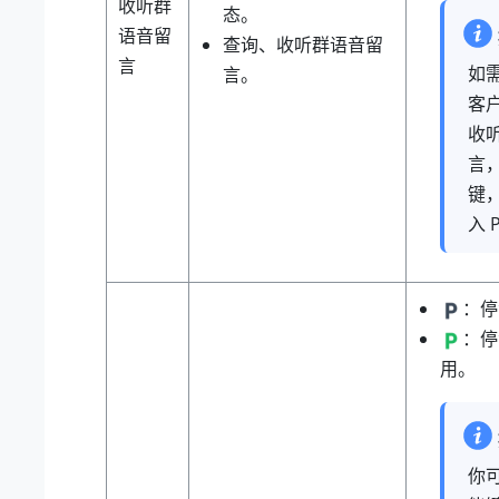
收听群
态。
语音留
查询、收听群语音留
言
如需
言。
客
收
言
键
入 
：停
：停
用。
你