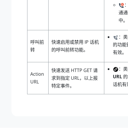
通通
中。
：
呼叫前
快速启用或禁用 IP 话机
的功能键
转
的呼叫前转功能。
有效。
：
快速发送 HTTP GET 请
Action
URL
的
求到指定 URL，以上报
URL
话机有
特定事件。