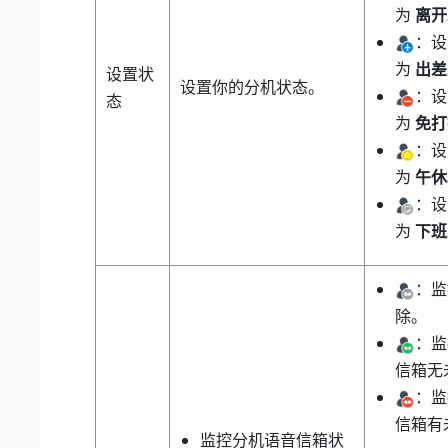
为
离开
：设
为
出差
设置状
设置你的分机状态。
：设
态
为
免打
：设
为
午休
：设
为
下班
：监
除。
：监
信箱无
：监
信箱有
监控分机语音信箱状