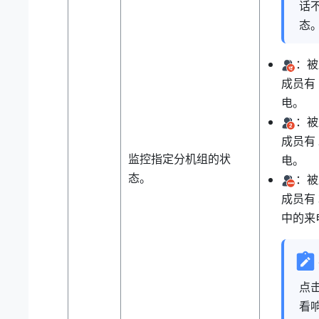
话
态
：被
成员有
电。
：被
成员有
监控指定分机组的状
电。
态。
：被
成员有
中的来
点
看