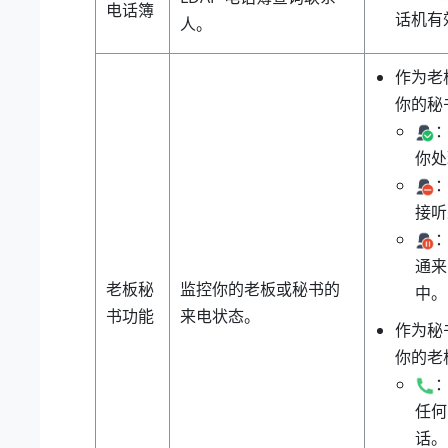
电话簿
话机有
人。
作为老
你的秘
你处
接听
通来
老板秘
监控你的老板或秘书的
中。
书功能
来电状态。
作为秘
你的老
任何
话。