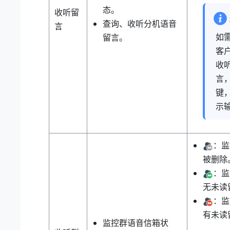
态。
收听留
查询、收听分机语音
言
如需
留言。
客
收
言
键
示输
：监
被删除
：监
无未读
：监
有未读
监控群语音信箱状