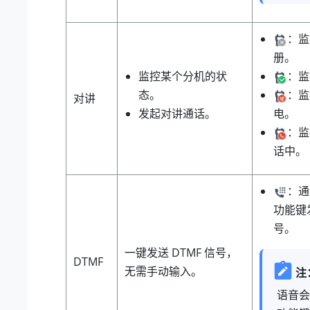
：监
册。
监控某个分机的状
：监
态。
：监
对讲
发起对讲通话。
电。
：监
话中。
：通
功能键发
号。
一键发送 DTMF 信号，
DTMF
无需手动输入。
注
语音会