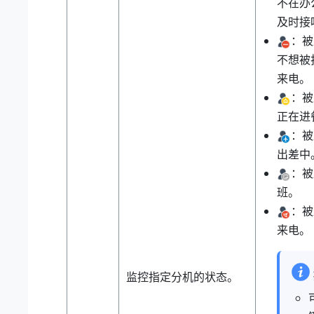
不在办
及时接
：被
不想被
来电。
：被
正在进
：被
出差中
：被
班。
：被
来电。
监控指定分机的状态。