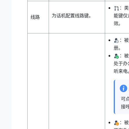
：
为话机配置线路键。
能键仅对
线路
效。
：被
册。
：被
处于办
听来电
可
接
：被