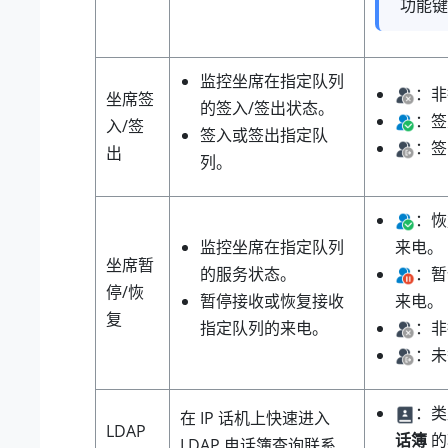
功能键
监控坐席在指定队列
：非
坐席签
的签入/签出状态。
：签
入/签
签入或签出指定队
：签
出
列。
：恢
监控坐席在指定队列
来电。
坐席暂
的服务状态。
：暂
停/恢
暂停接收或恢复接收
来电。
复
指定队列的来电。
：非
：未
：
在 IP 话机上快速进入
LDAP
话簿
的
LDAP 电话簿查询联系