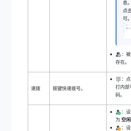
息
点
可
：被
存在。
：点
打内部
速拨
按键快速拨号。
码。
：设
为
空闲
：设