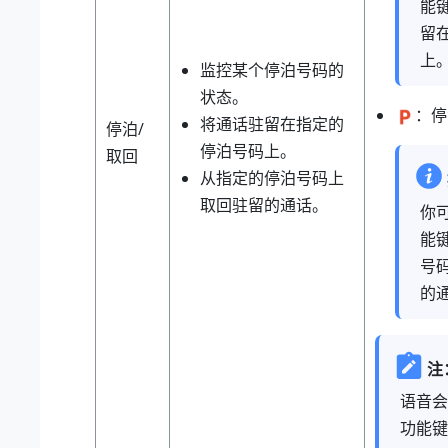
能
留
上
监控某个停泊号码的
状态。
：停
将通话驻留在指定的
停泊/
停泊号码上。
取回
从指定的停泊号码上
取回驻留的通话。
你
能
号
的
注
语音会
功能键