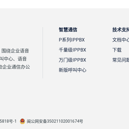
智慧通信
技术支
P系列IPPBX
文档中
千量级IPPBX
下载
案，围绕企业语音
、呼叫中心、语音
万门级IPPBX
常见问
动企业通信办公
新版呼叫中心
5818号-1
闽公网安备35021102001674号