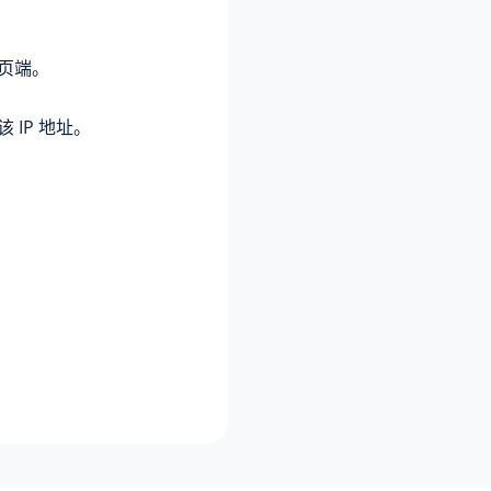
网页端。
该
IP 地址
。