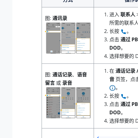
进入
联系人
图
通讯录
所需的联系
长按
。
点击
通过 P
DOD
。
选择想要的 D
在
通话记录 /
图
通话记录
、
语音
音
页签，点
留言
或
录音
。
长按
。
点击
通过 P
DOD
。
选择想要的 D