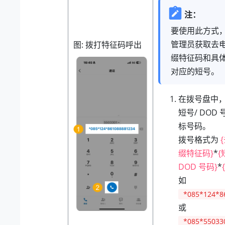
注：
要使用此方式
管理员获取去
图
拨打特征码呼出
缀特征码和具体 
对应的短号。
在拨号盘中
短号/ DOD
标号码。
拨号格式为
缀特征码}
*
{
DOD 号码}
*
如
*085*124*8
或
*085*55033