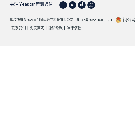
关注 Yeastar 智慧通信
闽公网安
版权所有©2026厦门星纵数字科技有限公司
闽ICP备2022015818号-1
|
|
|
联系我们
免责声明
隐私条款
法律条款