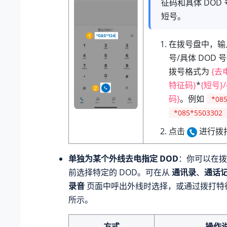
征码和具体 DOD
短号。
在拨号盘中，输
号/具体 DOD 
拨号格式为
{去
特征码}
*
{短号}
码}
。例如
*08
*085*5503302
点击
进行拨
单独为某个外线去电指定 DOD
：你可以在拨
前选择特定的 DOD。可在从
通讯录
、
通话
录音
页面中呼出外线时选择，或通过拨打特
所示。
方式
操作