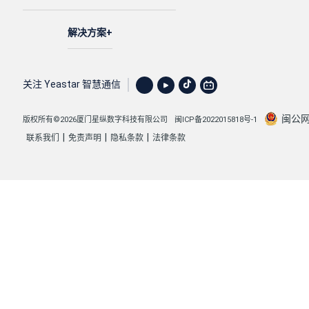
解决方案
关注 Yeastar 智慧通信
闽公网安
版权所有©2026厦门星纵数字科技有限公司
闽ICP备2022015818号-1
|
|
|
联系我们
免责声明
隐私条款
法律条款