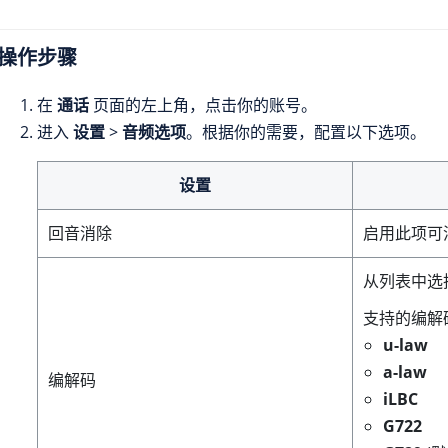
操作步骤
在
通话
页面的左上角，点击你的账号。
进入
设置
>
音频选项
。根据你的需要，配置以下选项。
设置
回音消除
启用此项可
从列表中选
支持的编解
u-law
a-law
编解码
iLBC
G722