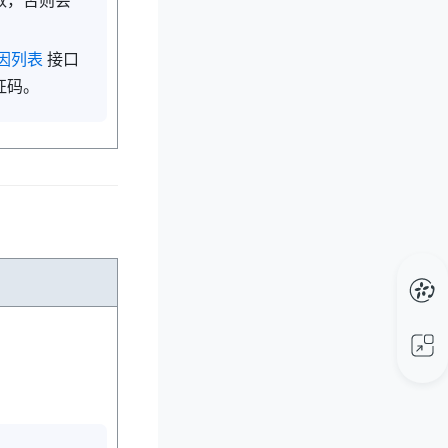
数，否则会
因列表
接口
征码。