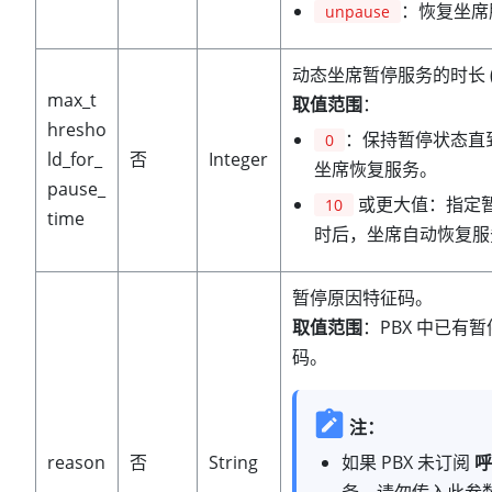
：恢复坐席
unpause
动态坐席暂停服务的时长 
max_t
取值范围
：
hresho
：保持暂停状态直
0
ld_for_
否
Integer
坐席恢复服务。
pause_
或更大值：指定
10
time
时后，坐席自动恢复服
暂停原因特征码。
取值范围
：PBX 中已有
码。
注：
reason
否
String
如果 PBX 未订阅
呼