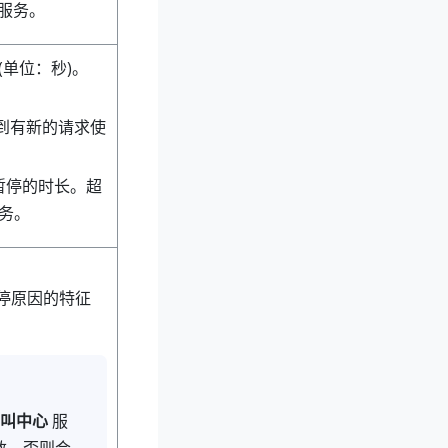
服务。
(单位：秒)。
到有新的请求使
暂停的时长。超
务。
暂停原因的特征
叫中心
服