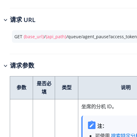
请求 URL
GET 
{base_url}
/
{api_path}
/queue/agent_pause?access_toke
请求参数
是否必
参数
类型
说明
填
坐席的分机 ID。
注：
可使用
搜索特定分