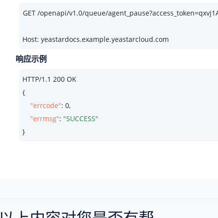
Host: yeastardocs.example.yeastarcloud.com
响应示例
HTTP/
1.1
200
 OK

{

"errcode"
: 
0
,

"errmsg"
: 
"SUCCESS"
}
以上内容对您是否有帮