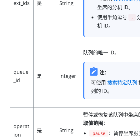
ext_ids
是
String
坐席的分机 ID。
使用半角逗号
,
机 ID。
队列的唯一 ID。
queue
注：
是
Integer
_id
可使用
搜索特定队列
列的 ID。
暂停或恢复该队列中坐席
取值范围
：
operat
是
String
：暂停坐席服
pause
ion