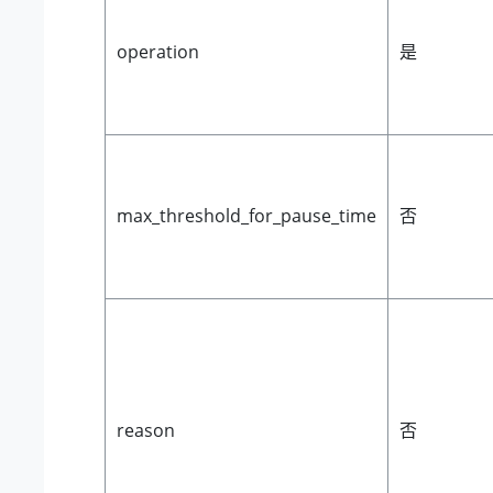
operation
是
max_threshold_for_pause_time
否
reason
否