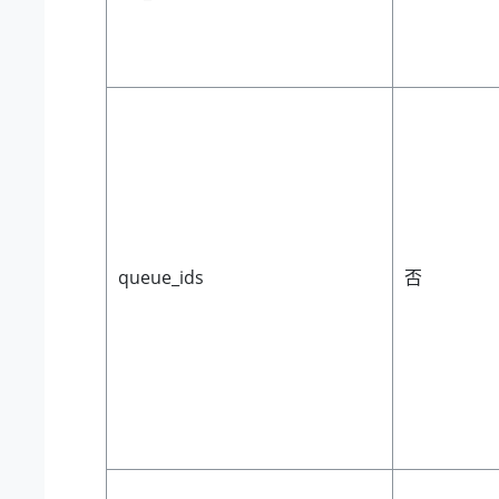
queue_ids
否