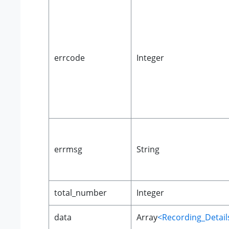
errcode
Integer
errmsg
String
total_number
Integer
data
Array
<Recording_Detail