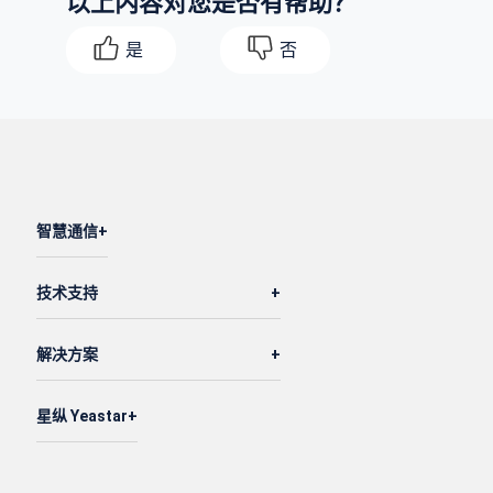
以上内容对您是否有帮助？
"uid"
: 
"202201131409043E81A"
,

是
否
"call_from"
: 
"Leo Ball<5555>"
,

"call_to"
: 
"Dave Harris<5556>"
,

"duration"
: 
53
,

"size"
: 
4148
,

"call_type"
: 
"Internal"
,

"file"
: 
"20220113140906-1642054144.17-5555
智慧通信
"call_from_number"
: 
"5555"
,

"call_from_name"
: 
"Leo Ball"
,

技术支持
"call_to_number"
: 
"5556"
,

"call_to_name"
: 
"Dave Harris"
,

解决方案
"archive_status"
: 
""
,

"archive_path"
: 
""
,

"archive_type"
: 
""
,

星纵 Yeastar
"file_path"
: 
""
        },
