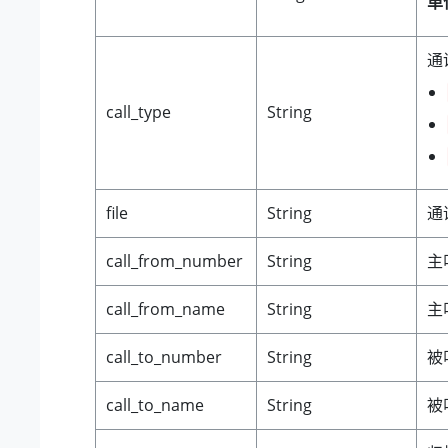
单
通
call_type
String
file
String
通
call_from_number
String
主
call_from_name
String
主
call_to_number
String
被
call_to_name
String
被