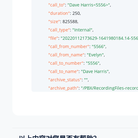
"call_to"
: 
"Dave Harris<5556>"
,

"duration"
: 
250
,

"size"
: 
825588
,

"call_type"
: 
"Internal"
,

"file"
: 
"20220112173629-1641980184.14-5566
"call_from_number"
: 
"5566"
,

"call_from_name"
: 
"Evelyn"
,

"call_to_number"
: 
"5556"
,

"call_to_name"
: 
"Dave Harris"
,

"archive_status"
: 
""
,

"archive_path"
: 
"/PBX/RecordingFiles-rec
"archive_type"
: 
"sharepoint"
,

"file_path"
: 
"/tmp/media/networkdisk10/re
        },

        {

"id"
: 
615
,

"time"
: 
"01/13/2022 14:09:04"
,
