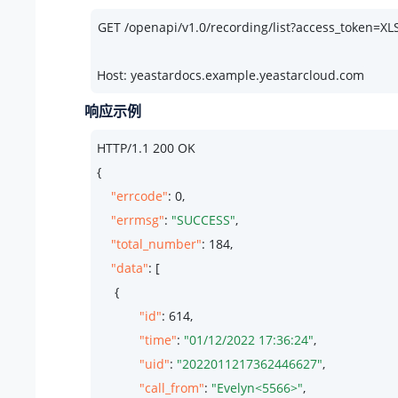
Host: yeastardocs.example.yeastarcloud.com
响应示例
HTTP/
1.1
200
 OK

{

"errcode"
: 
0
,

"errmsg"
: 
"SUCCESS"
,

"total_number"
: 
184
,

"data"
: [

     {

"id"
: 
614
,

"time"
: 
"01/12/2022 17:36:24"
,

"uid"
: 
"2022011217362446627"
,

"call_from"
: 
"Evelyn<5566>"
,
