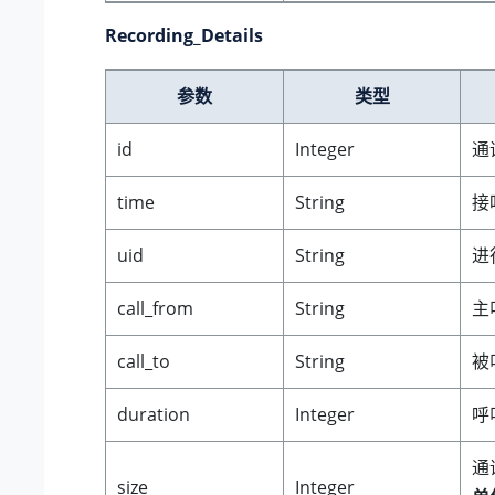
Recording_Details
参数
类型
id
Integer
通
time
String
接
uid
String
进
call_from
String
主
call_to
String
被
duration
Integer
呼
通
size
Integer