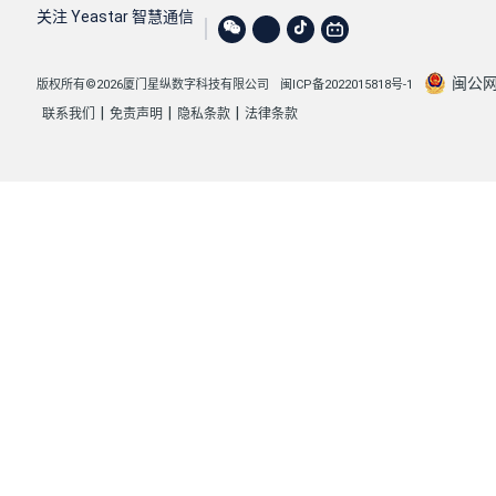
        {

关注 Yeastar 智慧通信
"id"
: 
618
,

"time"
: 
"01/25/2022 14:32:06"
,

闽公网安
版权所有©2026厦门星纵数字科技有限公司
闽ICP备2022015818号-1
"uid"
: 
"202201251432063097C"
,

|
|
|
联系我们
免责声明
隐私条款
法律条款
"call_from"
: 
"Leo Ball<5555>"
,

"call_to"
: 
"Dave Harris<5556>"
,

"duration"
: 
115
,

"size"
: 
177588
,

"call_type"
: 
"Internal"
,

"file"
: 
"20220125143212-1643092326.23-5555
"call_from_number"
: 
"5555"
,

"call_from_name"
: 
"Leo Ball"
,

"call_to_number"
: 
"5556"
,

"call_to_name"
: 
"Dave Harris"
,

"archive_status"
: 
""
,

"archive_path"
: 
""
,

"archive_type"
: 
""
,
