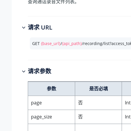
查询通话录音文件列表。
请求 URL
GET 
{base_url}
/
{api_path}
/recording/list?access_t
请求参数
参数
是否必填
page
否
In
page_size
否
In