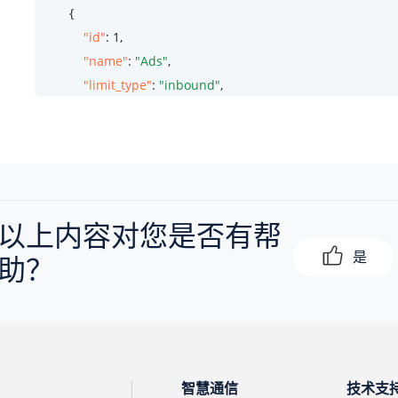
        {

"id"
: 
1
,

"name"
: 
"Ads"
,

"limit_type"
: 
"inbound"
,

"number_list"
: 
"28192929"
        }

    ]

}
以上内容对您是否有帮
是
助？
智慧通信
技术支