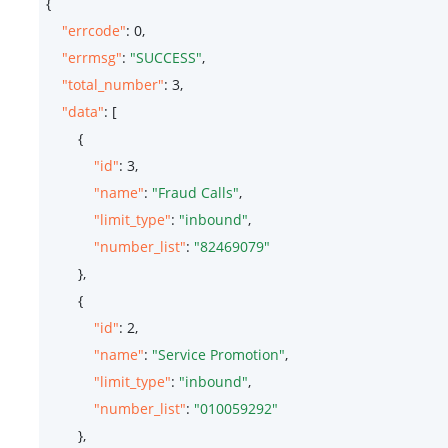
{

"errcode"
: 
0
,

"errmsg"
: 
"SUCCESS"
,

"total_number"
: 
3
,

"data"
: [

        {

"id"
: 
3
,

"name"
: 
"Fraud Calls"
,

"limit_type"
: 
"inbound"
,

"number_list"
: 
"82469079"
        },

        {

"id"
: 
2
,

"name"
: 
"Service Promotion"
,

"limit_type"
: 
"inbound"
,

"number_list"
: 
"010059292"
        },
