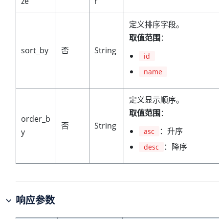
ze
r
定义排序字段。
取值范围
：
sort_by
否
String
id
name
定义显示顺序。
取值范围
：
order_b
否
String
：升序
y
asc
：降序
desc
响应参数