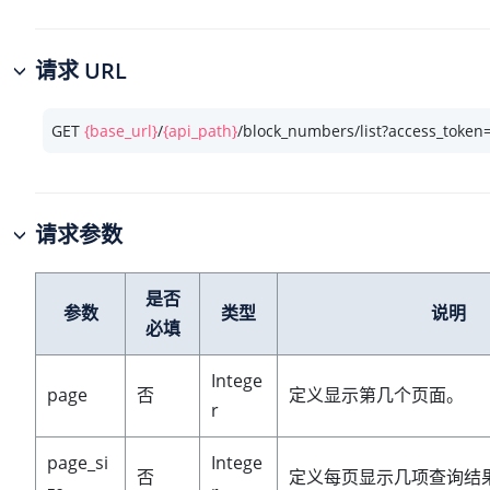
请求 URL
GET 
{base_url}
/
{api_path}
/block_numbers/list?access_token
请求参数
是否
参数
类型
说明
必填
Intege
page
否
定义显示第几个页面。
r
page_si
Intege
否
定义每页显示几项查询结