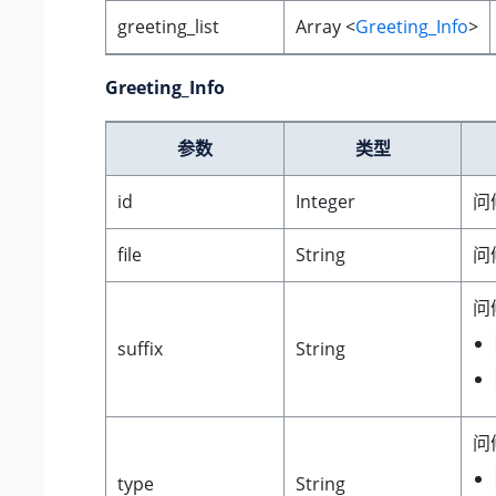
greeting_list
Array <
Greeting_Info
>
Greeting_Info
参数
类型
id
Integer
问
file
String
问
问
suffix
String
问
type
String