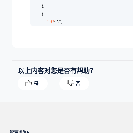
        },

        {

"id"
: 
50
,

"file"
: 
"Onhold.wav"
,

"suffix"
: 
".wav"
,

"type"
: 
"record"
,

"real_filename"
: 
"Onhold.wav"
        },

以上内容对您是否有帮助？
        {

"id"
: 
1
,

是
否
"file"
: 
"Welcome.wav"
,

"suffix"
: 
".wav"
,

"type"
: 
"record"
,

"real_filename"
: 
"Welcome.wav"
        }

    ]

智慧通信