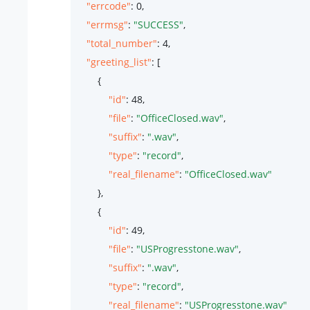
"errcode"
: 
0
,

"errmsg"
: 
"SUCCESS"
,

"total_number"
: 
4
,

"greeting_list"
: [

        {

"id"
: 
48
,

"file"
: 
"OfficeClosed.wav"
,

"suffix"
: 
".wav"
,

"type"
: 
"record"
,

"real_filename"
: 
"OfficeClosed.wav"
        },

        {

"id"
: 
49
,

"file"
: 
"USProgresstone.wav"
,

"suffix"
: 
".wav"
,

"type"
: 
"record"
,

"real_filename"
: 
"USProgresstone.wav"