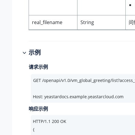
real_filename
String
问
示例
请求示例
Host: yeastardocs.example.yeastarcloud.com
响应示例
HTTP/
1.1
200
 OK

{
