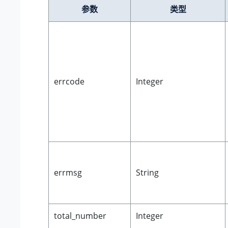
参数
类型
errcode
Integer
errmsg
String
total_number
Integer