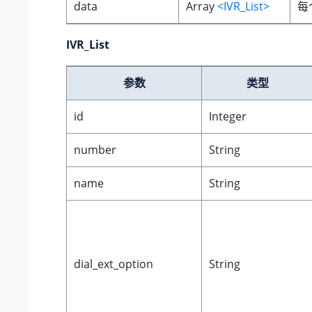
data
Array
<IVR_List>
每
IVR_List
参数
类型
id
Integer
number
String
name
String
dial_ext_option
String