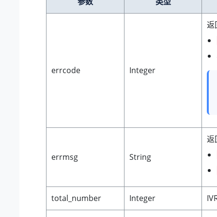
参数
类型
返
errcode
Integer
返
errmsg
String
total_number
Integer
I