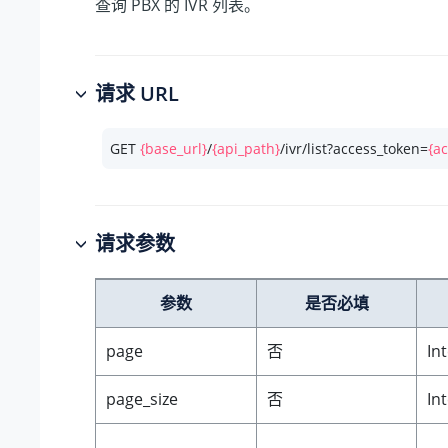
查询 PBX 的 IVR 列表。
请求 URL
GET 
{base_url}
/
{api_path}
/ivr/list?access_token=
{a
请求参数
参数
是否必填
page
否
In
page_size
否
In