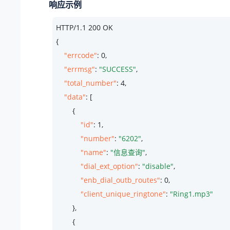
响应示例
HTTP/
1.1
200
 OK

{

"errcode"
: 
0
,

"errmsg"
: 
"SUCCESS"
,

"total_number"
: 
4
,

"data"
: [

        {

"id"
: 
1
,

"number"
: 
"6202"
,

"name"
: 
"信息查询"
,

"dial_ext_option"
: 
"disable"
,

"enb_dial_outb_routes"
: 
0
,

"client_unique_ringtone"
: 
"Ring1.mp3"
        },

        {
