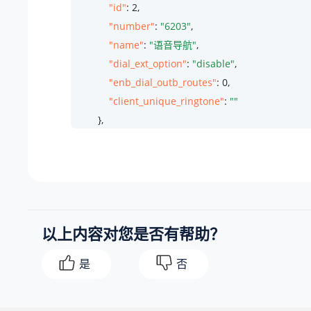
"id"
: 
2
,

"number"
: 
"6203"
,

"name"
: 
"语音导航"
,

"dial_ext_option"
: 
"disable"
,

"enb_dial_outb_routes"
: 
0
,

"client_unique_ringtone"
: 
""
        },

        {

"id"
: 
3
,

"number"
: 
"6200"
,

"name"
: 
"客户服务"
,

"dial_ext_option"
: 
"allow"
,

以上内容对您是否有帮助？
"enb_dial_outb_routes"
: 
1
,

"client_unique_ringtone"
: 
"example-1.wav"
是
否
        },

        {

"id"
: 
4
,
