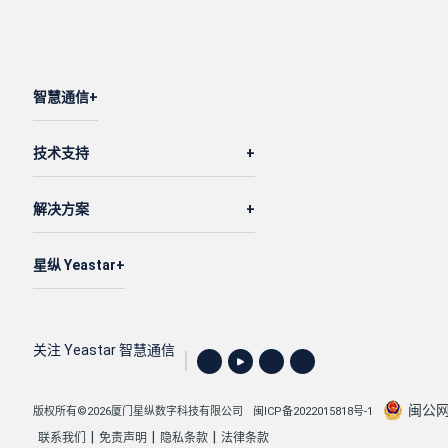
"number"
: 
"6201"
,

"name"
: 
"自助服务"
,

"dial_ext_option"
: 
"all"
,

智慧通信
"enb_dial_outb_routes"
: 
1
,

"client_unique_ringtone"
: 
"Ring8.mp3"
技术支持
        }

    ]

解决方案
}
星纵 Yeastar
关注 Yeastar 智慧通信
闽公网安
版权所有©2026厦门星纵数字科技有限公司
闽ICP备2022015818号-1
|
|
|
联系我们
免责声明
隐私条款
法律条款