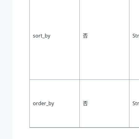
sort_by
否
St
order_by
否
St