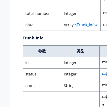
total_number
Integer
中
data
Array
<Trunk_Info>
中
Trunk_Info
参数
类型
id
Integer
中
status
Integer
中继
name
String
中
中