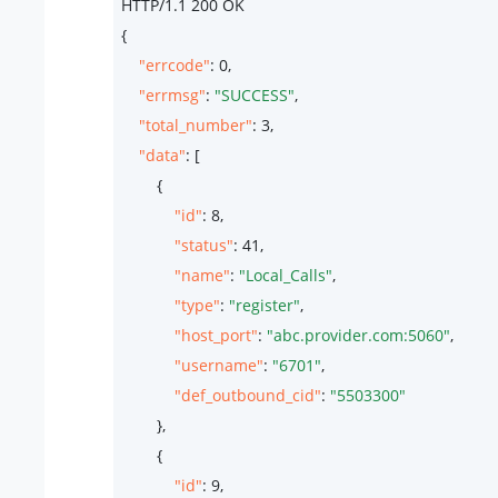
HTTP/
1.1
200
 OK

{

"errcode"
: 
0
,

"errmsg"
: 
"SUCCESS"
,

"total_number"
: 
3
,

"data"
: [

        {

"id"
: 
8
,

"status"
: 
41
,

"name"
: 
"Local_Calls"
,

"type"
: 
"register"
,

"host_port"
: 
"abc.provider.com:5060"
,

"username"
: 
"6701"
,

"def_outbound_cid"
: 
"5503300"
        },

        {

"id"
: 
9
,
