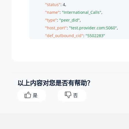
"status"
: 
4
,

"name"
: 
"International_Calls"
,

"type"
: 
"peer_did"
,

"host_port"
: 
"test.provider.com:5060"
,

"def_outbound_cid"
: 
"5502283"
        },

        {

"id"
: 
12
,

"status"
: 
43
,

"name"
: 
"ToPAE"
,

以上内容对您是否有帮助？
"type"
: 
"account"
,

"username"
: 
"6700"
是
否
        }

    ]
