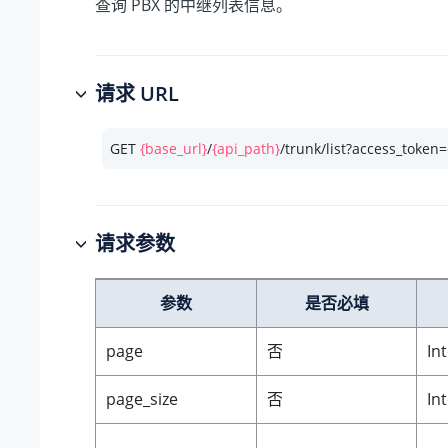
查询 PBX 的中继列表信息。
请求 URL
GET 
{base_url}
/
{api_path}
/trunk/list?access_token=
请求参数
参数
是否必填
page
否
In
page_size
否
In