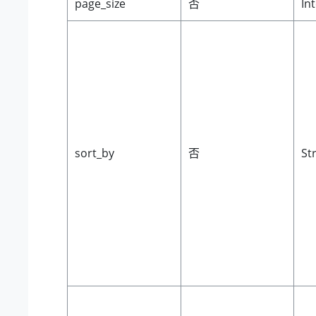
page_size
否
In
sort_by
否
St