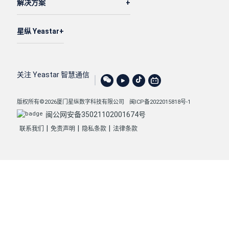
解决方案
"name"
: 
"Proxy_042"
,

"platform"
: 
"linux"
,

"version"
: 
"99.0.0.9"
,

星纵 Yeastar
"intranet_ip"
: 
"172.17.0.10"
,

"public_ip"
: 
"192.0.2.17"
,

"audio_rtp_passthrough"
: 
1
,

关注 Yeastar 智慧通信
"status"
: 
"connected"
,

"phone_count"
: 
0
,

版权所有©2026厦门星纵数字科技有限公司
闽ICP备2022015818号-1
"online_phone_count"
: 
0
,

闽公网安备35021102001674号
"create_time"
: 
1769753211
,

|
|
|
联系我们
免责声明
隐私条款
法律条款
"update_time"
: 
1772422967
        },

"connection_url"
: 
"
yeastardocs.example.yeastar
}