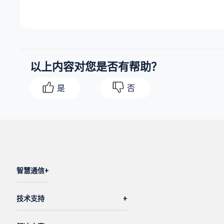
"uuid"
: 
"80XXX-XXXX-XXXX-XXXX-XXXXXXXXX
"name"
: 
"Proxy_010"
,

"platform"
: 
"linux"
,

"version"
: 
"99.0.0.9"
,

以上内容对您是否有帮助？
"intranet_ip"
: 
"172.17.0.42"
,

"public_ip"
: 
"192.0.2.12"
,

是
否
"audio_rtp_passthrough"
: 
1
,

"status"
: 
"connected"
,

"phone_count"
: 
5
,

"online_phone_count"
: 
0
,

"create_time"
: 
1769753209
,

"update_time"
: 
1772422881
智慧通信
        },

        {

技术支持
"id"
: 
56
,

"uuid"
: 
"a1XXX-XXXX-XXXX-XXXX-XXXXXXXXX9