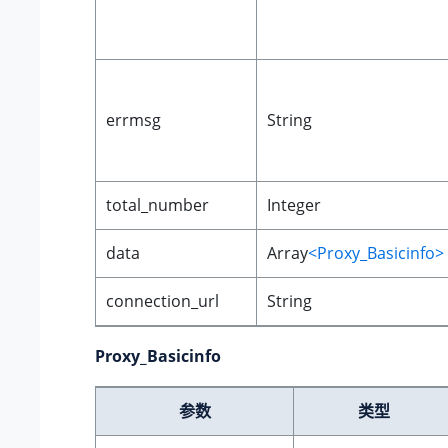
errmsg
String
total_number
Integer
data
Array
<Proxy_Basicinfo>
connection_url
String
Proxy_Basicinfo
参数
类型