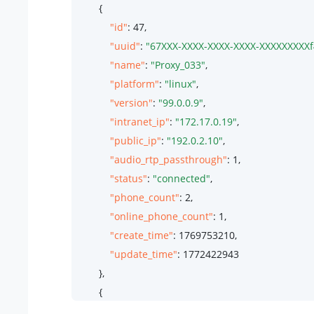
        {

"id"
: 
47
,

"uuid"
: 
"67XXX-XXXX-XXXX-XXXX-XXXXXXXXXf
"name"
: 
"Proxy_033"
,

"platform"
: 
"linux"
,

"version"
: 
"99.0.0.9"
,

"intranet_ip"
: 
"172.17.0.19"
,

"public_ip"
: 
"192.0.2.10"
,

"audio_rtp_passthrough"
: 
1
,

"status"
: 
"connected"
,

"phone_count"
: 
2
,

"online_phone_count"
: 
1
,

"create_time"
: 
1769753210
,

"update_time"
: 
1772422943
        },

        {

"id"
: 
24
,
