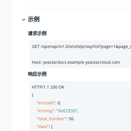
示例
请求示例
Host: yeastardocs.example.yeastarcloud.com
响应示例
HTTP/
1.1
200
 OK

{

"errcode"
: 
0
,

"errmsg"
: 
"SUCCESS"
,

"total_number"
: 
50
,

"data"
: [
