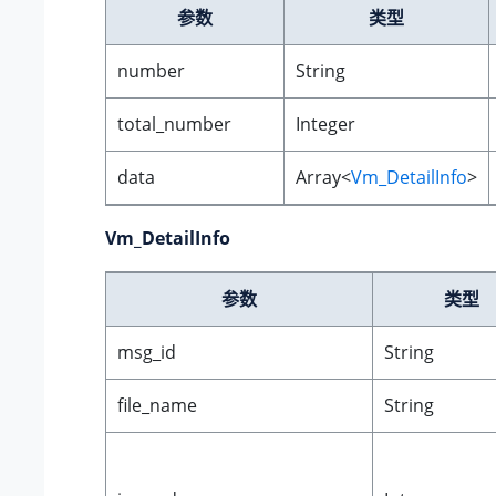
参数
类型
number
String
total_number
Integer
data
Array<
Vm_DetailInfo
>
Vm_DetailInfo
参数
类型
msg_id
String
file_name
String