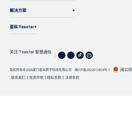
"number"
: 
"1001"
,

解决方案
"total_number"
: 
2
,

"data"
: [

                {

星纵 Yeastar
"msg_id"
: 
"1713033773-0000061a"
,

"file_name"
: 
"msg0000.wav"
,

"is_read"
: 
0
,

关注 Yeastar 智慧通信
"duration"
: 
599
,

"size"
: 
9598444
,

闽公网安
版权所有©2026厦门星纵数字科技有限公司
闽ICP备2022015818号-1
"group_voicemail_read_status"
: null,

|
|
|
联系我们
免责声明
隐私条款
法律条款
"name"
: 
"Customer Example2"
,

"time"
: 
"2024/04/14 02:42:53"
,

"number"
: 
"5503302"
,

"uid"
: 
"202601201023135F466"
                },

                {

"msg_id"
: 
"1713848892-00000626"
,
