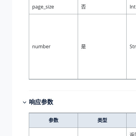
page_size
否
In
number
是
St
响应参数
参数
类型
返