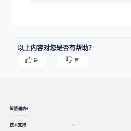
                },

                {

"msg_id"
: 
"1713848892-00000627"
,

"file_name"
: 
"msg0001.wav"
,

"is_read"
: 
1
,

以上内容对您是否有帮助？
"duration"
: 
11
,

"size"
: 
177644
,

是
否
"group_voicemail_read_status"
: null,

"name"
: 
"Customer Example"
,

"time"
: 
"2024/04/23 13:08:01"
,

"number"
: 
"5503301"
,

"uid"
: 
"20260120102209202FD"
                }

智慧通信
            ]

        },

技术支持
        {
