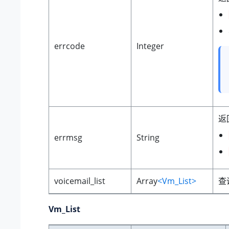
errcode
Integer
返
errmsg
String
voicemail_list
Array
<Vm_List>
查
Vm_List