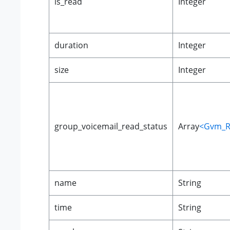
is_read
Integer
duration
Integer
size
Integer
group_voicemail_read_status
Array
<Gvm_R
name
String
time
String