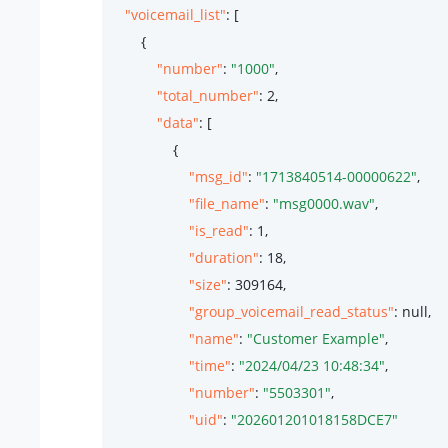
"voicemail_list"
: [

        {

"number"
: 
"1000"
,

"total_number"
: 
2
,

"data"
: [

                {

"msg_id"
: 
"1713840514-00000622"
,

"file_name"
: 
"msg0000.wav"
,

"is_read"
: 
1
,

"duration"
: 
18
,

"size"
: 
309164
,

"group_voicemail_read_status"
: null,

"name"
: 
"Customer Example"
,

"time"
: 
"2024/04/23 10:48:34"
,

"number"
: 
"5503301"
,

"uid"
: 
"202601201018158DCE7"