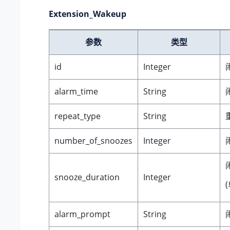
Extension_Wakeup
参数
类型
id
Integer
alarm_time
String
repeat_type
String
number_of_snoozes
Integer
snooze_duration
Integer
alarm_prompt
String