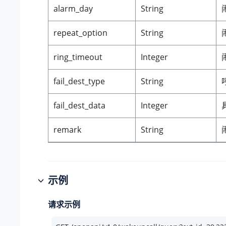
alarm_day
String
repeat_option
String
ring_timeout
Integer
fail_dest_type
String
fail_dest_data
Integer
remark
String
示例
请求示例