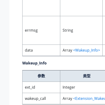
errmsg
String
data
Array
<Wakeup_Info>
Wakeup_Info
参数
类型
ext_id
Integer
wakeup_call
Array
<Extension_Wake