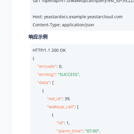
Host: yeastardocs.example.yeastarcloud.com
Content-Type: application/json
响应示例
HTTP/
1.1
200
 OK

{

"errcode"
: 
0
,

"errmsg"
: 
"SUCCESS"
,

"data"
: [

        {

"ext_id"
: 
39
,

"wakeup_call"
: [

                {

"id"
: 
1
,

"alarm_time"
: 
"07:00"
,
