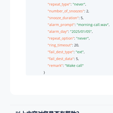
"repeat_type"
: 
"never"
,

"number_of_snoozes"
: 
2
,

"snooze_duration"
: 
5
,

"alarm_prompt"
: 
"morning-call.wav"
,

"alarm_day"
: 
"2025/01/05"
,

"repeat_option"
: 
"never"
,

"ring_timeout"
: 
20
,

"fail_dest_type"
: 
"ext"
,

"fail_dest_data"
: 
5
,

"remark"
: 
"Make call"
                }

            ]

        },

        {

"ext_id"
: 
223
,

"wakeup_call"
: [
