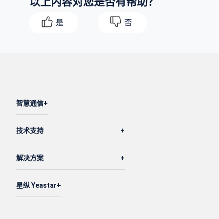
以上内容对您是否有帮助？
                {

"id"
: 
2
,

是
否
"alarm_time"
: 
"06:00"
,

"repeat_type"
: 
"every_monday,every_tu
"number_of_snoozes"
: 
3
,

"snooze_duration"
: 
5
,

"alarm_prompt"
: 
"morning-call.wav"
,

"repeat_option"
: 
"every_day"
,

智慧通信
"ring_timeout"
: 
20
,

"fail_dest_type"
: 
"hangup"
技术支持
                }

            ]

解决方案
        }

    ]

}
星纵 Yeastar