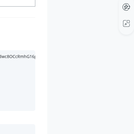
fzPdwc8OCcRmhG16gEHuZcwFco HTTP/
1.1