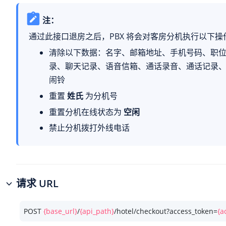
注：
通过此接口退房之后，PBX 将会对客房分机执行以下操
清除以下数据：名字、邮箱地址、手机号码、职
录、聊天记录、语音信箱、通话录音、通话记录
闹铃
重置
姓氏
为分机号
重置分机在线状态为
空闲
禁止分机拨打外线电话
请求 URL
POST 
{base_url}
/
{api_path}
/hotel/checkout?access_token=
{a