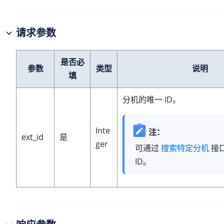
请求参数
是否必
参数
类型
说明
填
分机的唯一 ID。
Inte
注：
ext_id
是
ger
可通过
搜索特定分机
接
ID。