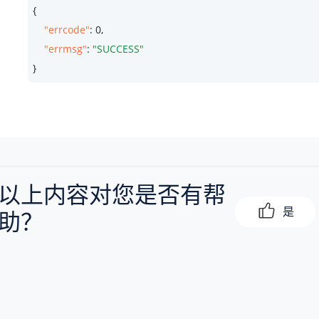
{

"errcode"
: 
0
,

"errmsg"
: 
"SUCCESS"
}
以上内容对您是否有帮
是
助？