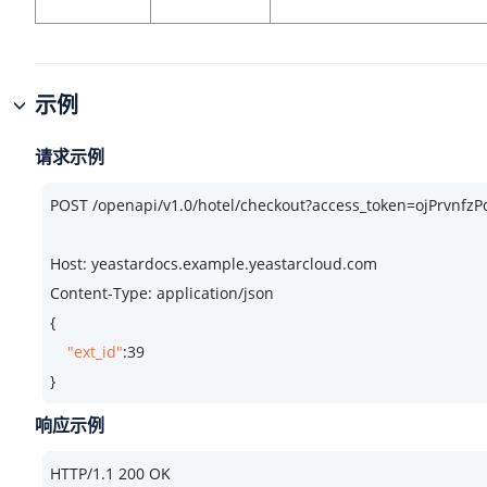
示例
请求示例
POST /openapi/v1.
0
/hotel/checkout?access_token=ojPrvn
Host: yeastardocs.example.yeastarcloud.com
Content-Type: application/json

{

"ext_id"
:
39
}
响应示例
HTTP/
1.1
200
 OK
