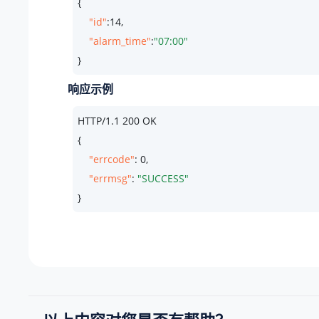
{

"id"
:
14
,

"alarm_time"
:
"07:00"
}
响应示例
HTTP/
1.1
200
 OK

{

"errcode"
: 
0
,

"errmsg"
: 
"SUCCESS"
}