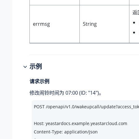
返
errmsg
String
示例
请求示例
修改闹铃时间为 07:00 (ID: "14")。
POST /openapi/v1.
0
/wakeupcall/update?access_
Host: yeastardocs.example.yeastarcloud.com
Content-Type: application/json
