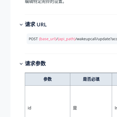
编辑特定闹铃的设置。
请求 URL
POST 
{base_url}
/
{api_path}
/wakeupcall/update?ac
请求参数
参数
是否必填
id
是
I