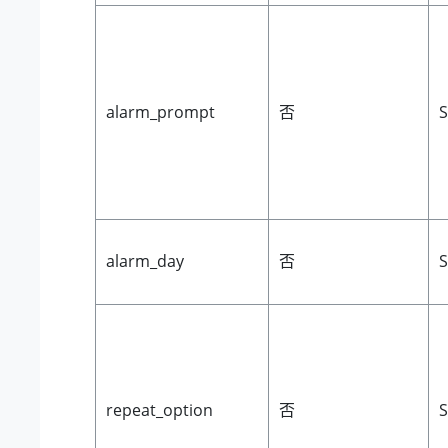
alarm_prompt
否
S
alarm_day
否
S
repeat_option
否
S