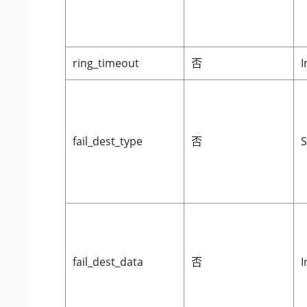
ring_timeout
否
I
fail_dest_type
否
S
fail_dest_data
否
I