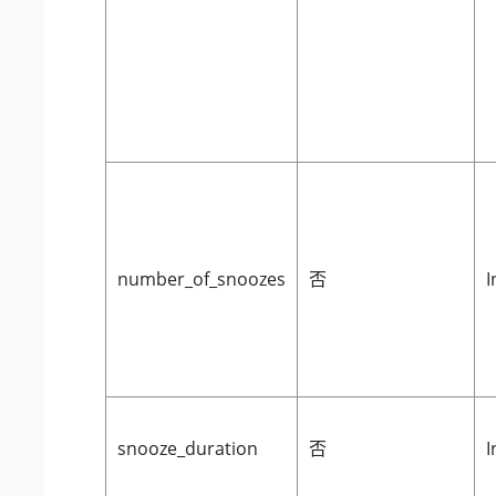
number_of_snoozes
否
I
snooze_duration
否
I