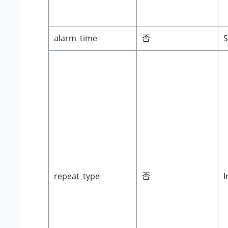
alarm_time
否
S
repeat_type
否
I