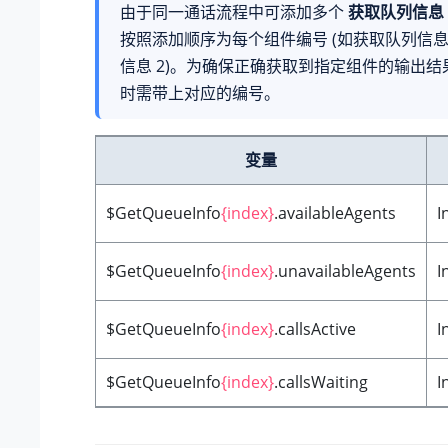
由于同一通话流程中可添加多个
获取队列信息
按照添加顺序为每个组件编号 (如获取队列信息
信息 2)。为确保正确获取到指定组件的输出
时需带上对应的编号。
变量
$GetQueueInfo
{index}
.availableAgents
I
$GetQueueInfo
{index}
.unavailableAgents
I
$GetQueueInfo
{index}
.callsActive
I
$GetQueueInfo
{index}
.callsWaiting
I