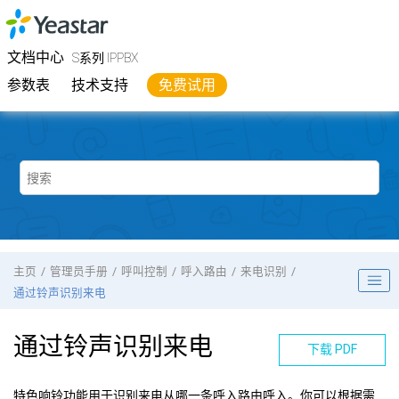
跳转到主要内容
Yeastar
S系列 IPPBX
- 文档中心
文档中心
S系列 IPPBX
参数表
技术支持
免费试用
主页
管理员手册
呼叫控制
呼入路由
来电识别
通过铃声识别来电
通过铃声识别来电
下载 PDF
特色响铃功能用于识别来电从哪一条呼入路由呼入。你可以根据需