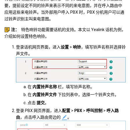
要，提前设定不同的铃声来表示不同的来电意图，并在呼入路由中
应用这些来电铃声。当外部用户呼入 PBX 时，PBX 分机用户可以通
过铃声识别主叫来电意图。
注：
特色响铃功能需要话机的支持。本文以 Yealink 话机为例，
介绍如何设置特色响铃。
登录话机网页界面，进入
设置
>
响铃
，填写铃声名称并选择铃
声文件。
在
内置铃声名称
栏，填写铃声名称。
在
内置铃声文件
下拉列表中，选择一个铃声文件。
点击
提交
。
登录 PBX 网页界面，进入
配置
>
PBX
>
呼叫控制
>
呼入路
由
，点击呼入路由旁边的
。