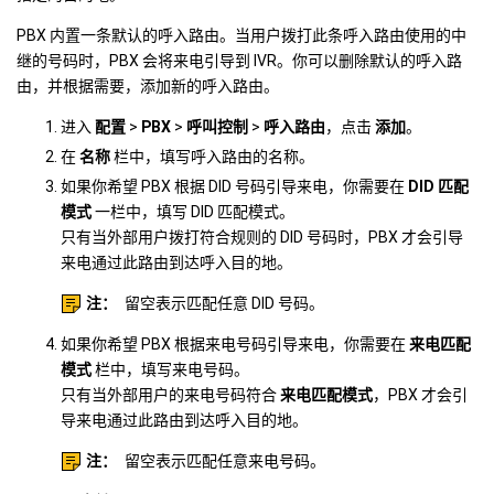
PBX 内置一条默认的呼入路由。当用户拨打此条呼入路由使用的中
继的号码时，PBX 会将来电引导到 IVR。你可以删除默认的呼入路
由，并根据需要，添加新的呼入路由。
进入
配置
>
PBX
>
呼叫控制
>
呼入路由
，点击
添加
。
在
名称
栏中，填写呼入路由的名称。
如果你希望 PBX 根据 DID 号码引导来电，你需要在
DID 匹配
模式
一栏中，填写 DID 匹配模式。
只有当外部用户拨打符合规则的 DID 号码时，PBX 才会引导
来电通过此路由到达呼入目的地。
注：
留空表示匹配任意 DID 号码。
如果你希望 PBX 根据来电号码引导来电，你需要在
来电匹配
模式
栏中，填写来电号码。
只有当外部用户的来电号码符合
来电匹配模式
，PBX 才会引
导来电通过此路由到达呼入目的地。
注：
留空表示匹配任意来电号码。