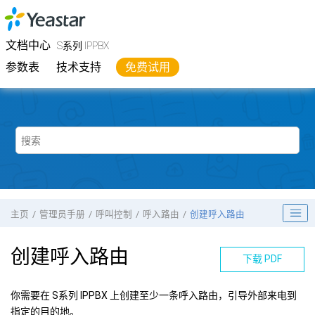
跳转到主要内容
Yeastar
S系列 IPPBX
- 文档中心
文档中心
S系列 IPPBX
参数表
技术支持
免费试用
主页
管理员手册
呼叫控制
呼入路由
创建呼入路由
创建呼入路由
下载 PDF
你需要在
S系列 IPPBX
上创建至少一条呼入路由，引导外部来电到
指定的目的地。