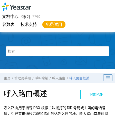
跳转到主要内容
Yeastar
S系列 IPPBX
- 文档中心
文档中心
S系列 IPPBX
参数表
技术支持
免费试用
主页
管理员手册
呼叫控制
呼入路由
呼入路由概述
呼入路由概述
下载 PDF
呼入路由用于指导 PBX 根据主叫拨打的 DID 号码或主叫的电话号
码，引导来电通过匹配的路由到达呼入目的地。呼入路由常与时间