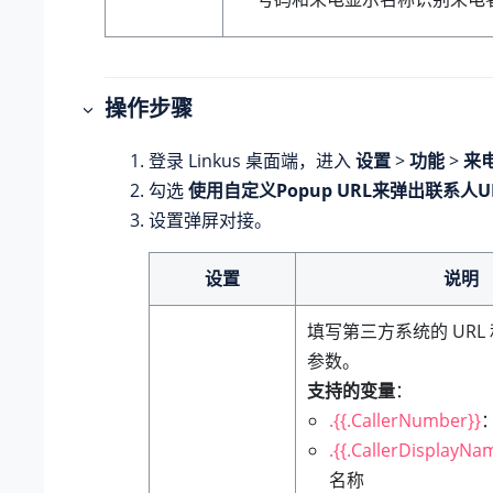
操作步骤
登录 Linkus 桌面端，进入
设置
>
功能
>
来
勾选
使用自定义Popup URL来弹出联系人U
设置弹屏对接。
设置
说明
填写第三方系统的 URL
参数。
支持的变量
：
.{{.CallerNumber}}
.{{.CallerDisplayNa
名称