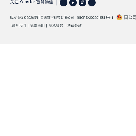
关注 Yeastar 智慧通信
闽公网安
版权所有©2026厦门星纵数字科技有限公司
闽ICP备2022015818号-1
|
|
|
联系我们
免责声明
隐私条款
法律条款