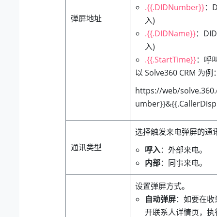
.{{.DIDNumber}}
：D
弹屏地址
入)
.{{.DIDName}}
：DI
入)
.{{.StartTime}}
：呼
以 Solve360 CRM 为例
https://web/solve.360
umber}}&{{.CallerDis
选择触发来电弹屏的通
通讯类型
呼入
：外部来电。
内部
：同事来电。
设置弹屏方式。
自动弹屏
：如要在收
开联系人详情页，执