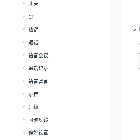
聊天
CTI
热键
通话
语音会议
通话记录
语音留言
录音
升级
问题反馈
偏好设置