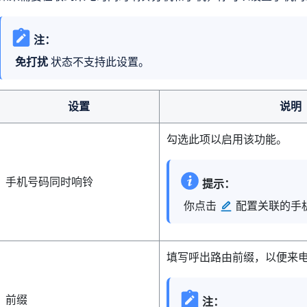
注：
免打扰
状态不支持此设置。
设置
说明
勾选此项以启用该功能。
手机号码同时响铃
提示：
你点击
配置关联的手
填写呼出路由前缀，以便来
前缀
注：