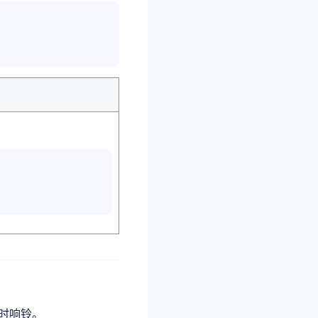
。
时响铃。