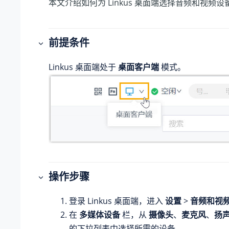
本文介绍如何为 Linkus 桌面端选择音频和视频设
前提条件
Linkus 桌面端处于
桌面客户端
模式。
操作步骤
登录 Linkus 桌面端，进入
设置
>
音频和视
在
多媒体设备
栏，从
摄像头
、
麦克风
、
扬
的下拉列表中选择所需的设备。