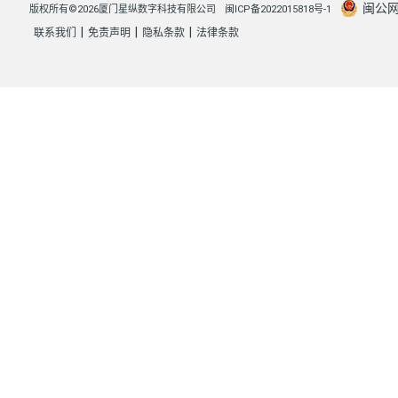
闽公网安
版权所有©2026厦门星纵数字科技有限公司
闽ICP备2022015818号-1
|
|
|
联系我们
免责声明
隐私条款
法律条款