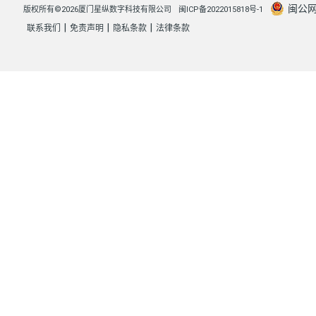
闽公网安
版权所有©2026厦门星纵数字科技有限公司
闽ICP备2022015818号-1
|
|
|
联系我们
免责声明
隐私条款
法律条款