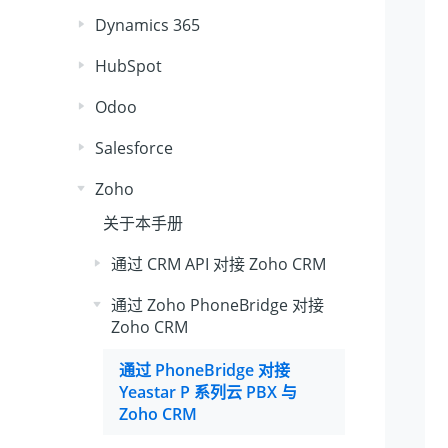
Dynamics 365
HubSpot
Odoo
Salesforce
Zoho
关于本手册
通过 CRM API 对接 Zoho CRM
通过 Zoho PhoneBridge 对接
Zoho CRM
通过 PhoneBridge 对接
Yeastar P 系列云 PBX
与
Zoho CRM