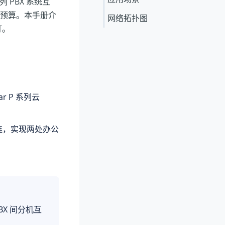
 PBX 系统互
预算。本手册介
网络拓扑图
打。
tar P 系列云
连，实现两处办公
BX 间分机互