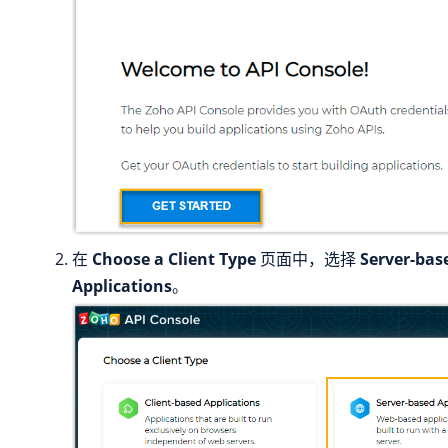
在
Choose a Client Type
页面中，选择
Server-bas
Applications
。