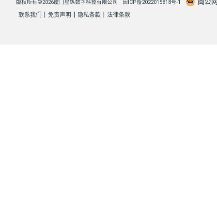
闽公网安
版权所有©2026厦门星纵数字科技有限公司
闽ICP备2022015818号-1
|
|
|
联系我们
免责声明
隐私条款
法律条款