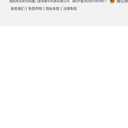
闽公网安
版权所有©2026厦门星纵数字科技有限公司
闽ICP备2022015818号-1
|
|
|
联系我们
免责声明
隐私条款
法律条款