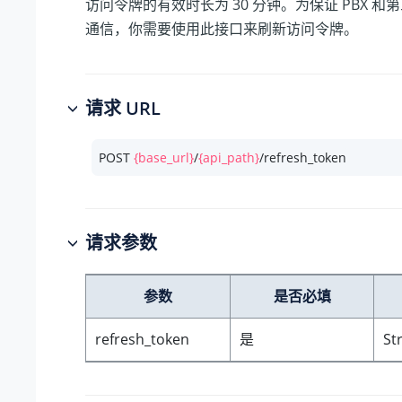
访问令牌的有效时长为 30 分钟。为保证 PBX 
通信，你需要使用此接口来刷新访问令牌。
请求 URL
POST 
{base_url}
/
{api_path}
/refresh_token
请求参数
参数
是否必填
refresh_token
是
St