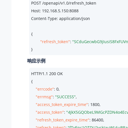
POST /openapi/v1.
0
Host: 
192.168
.
5.150
:
8088
Content-Type: application/json

{

"refresh_token"
: 
"SCduGecwbG9jIusiS8FxFUV
}
响应示例
HTTP/
1.1
200
 OK

{

"errcode"
: 
0
,

"errmsg"
: 
"SUCCESS"
,

"access_token_expire_time"
: 
1800
,

"access_token"
: 
"4JkX5GQObeL9MGcPZDN4o4Ecv
"refresh_token_expire_time"
: 
86400
,

"refresh_token"
: 
"fTyEpc1OTDU2vckJauWL6uBR