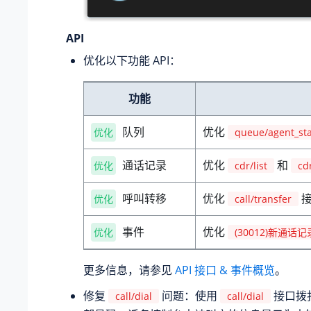
API
优化以下功能 API：
功能
队列
优化
优化
queue/agent_st
通话记录
优化
和
优化
cdr/list
cd
呼叫转移
优化
接
优化
call/transfer
事件
优化
优化
(30012)新通话记
更多信息，请参见
API 接口 & 事件概览
。
修复
问题：使用
接口拨
call/dial
call/dial