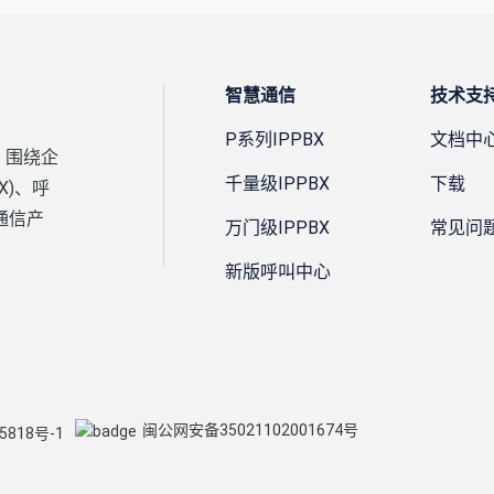
智慧通信
技术支
P系列IPPBX
文档中
，围绕企
千量级IPPBX
下载
X)、呼
通信产
万门级IPPBX
常见问
新版呼叫中心
闽公网安备35021102001674号
5818号-1