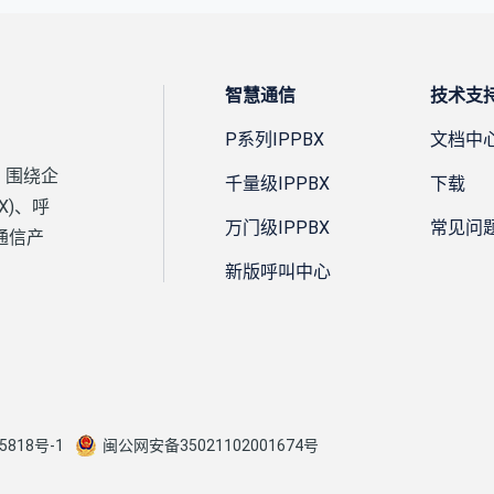
智慧通信
技术支
P系列IPPBX
文档中
，围绕企
千量级IPPBX
下载
X)、呼
万门级IPPBX
常见问
通信产
新版呼叫中心
5818号-1
闽公网安备35021102001674号