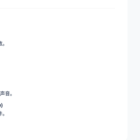
致。
声音。
)
件。