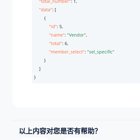
"total_number"
: 
1
,

"data"
: [

        {

"id"
: 
5
,

"name"
: 
"Vendor"
,

"total"
: 
6
,

"member_select"
: 
"sel_specific"
        }

    ]

}
以上内容对您是否有帮助？