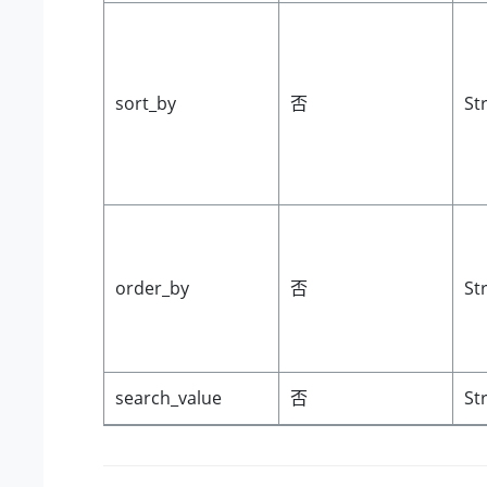
sort_by
否
St
order_by
否
St
search_value
否
St