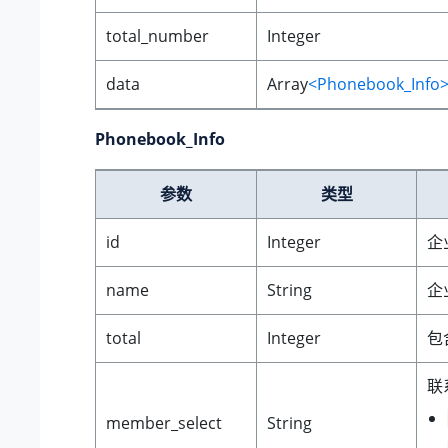
total_number
Integer
data
Array
<Phonebook_Info
Phonebook_Info
参数
类型
id
Integer
企
name
String
企
total
Integer
包
联
member_select
String