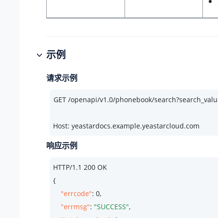
示例
请求示例
Host: yeastardocs.example.yeastarcloud.com
响应示例
HTTP/
1.1
200
 OK

{

"errcode"
: 
0
,

"errmsg"
: 
"SUCCESS"
,
