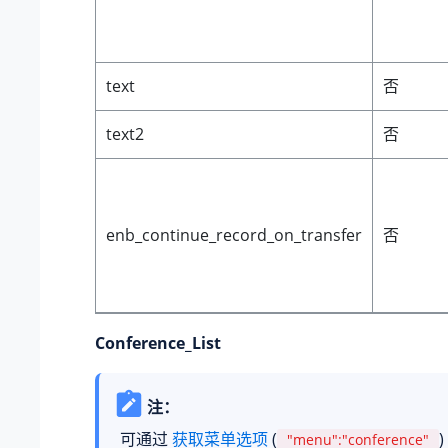
text
否
text2
否
enb_continue_record_on_transfer
否
Conference_List
注：
可通过
获取菜单选项
(
"menu":"conference"