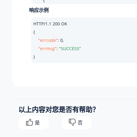
        {

"id"
: 
18
,

响应示例
"type"
: 
"extension"
,

HTTP/
1.1
200
 OK

"enb_continue_record_on_transfer"
: 
1
{

        }

"errcode"
: 
0
,

    ],

"errmsg"
: 
"SUCCESS"
"record_conference_list"
: [

}
        {

"id"
: 
1
         }

    ],

"record_ivr_list"
: [

        {

以上内容对您是否有帮助？
"id"
: 
5
        }

是
否
    ],

"record_queue_list"
: [
