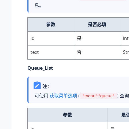
息。
参数
是否必填
id
是
In
text
否
St
Queue_List
注：
可使用
获取菜单选项
(
) 查
"menu":"queue"
参数
是
id
是