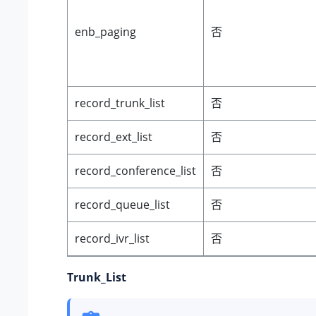
enb_paging
否
record_trunk_list
否
record_ext_list
否
record_conference_list
否
record_queue_list
否
record_ivr_list
否
Trunk_List