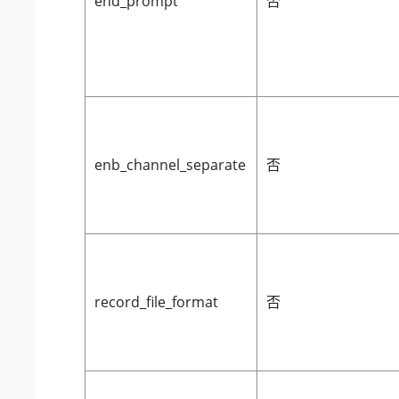
end_prompt
否
enb_channel_separate
否
record_file_format
否