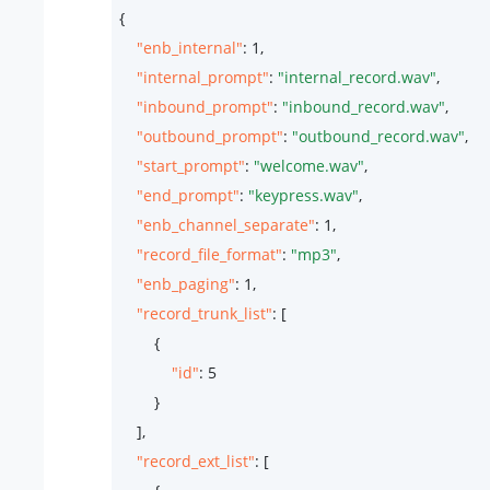
{

"enb_internal"
: 
1
,

"internal_prompt"
: 
"internal_record.wav"
,

"inbound_prompt"
: 
"inbound_record.wav"
,

"outbound_prompt"
: 
"outbound_record.wav"
,

"start_prompt"
: 
"welcome.wav"
,

"end_prompt"
: 
"keypress.wav"
,

"enb_channel_separate"
: 
1
,

"record_file_format"
: 
"mp3"
,

"enb_paging"
: 
1
,

"record_trunk_list"
: [

        {

"id"
: 
5
        }

    ],

"record_ext_list"
: [
