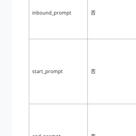
inbound_prompt
否
start_prompt
否