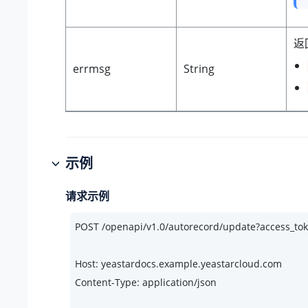
返
errmsg
String
示例
请求示例
POST /openapi/v1.
0
/autorecord/update?access_to
Host: yeastardocs.example.yeastarcloud.com
Content-Type: application/json
