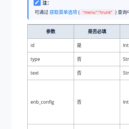
注：
可通过
获取菜单选项
(
) 查
"menu":"trunk"
参数
是否必填
id
是
In
type
否
St
text
否
St
enb_config
否
In