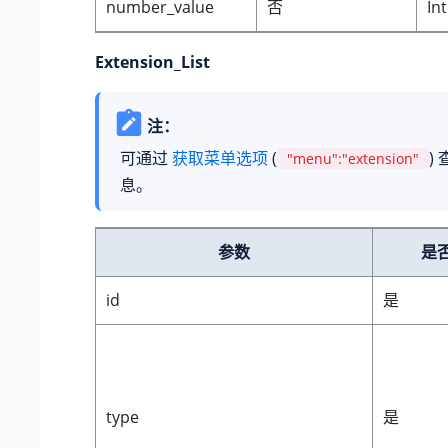
number_value
否
In
Extension_List
注：
可通过
获取菜单选项
(
)
"menu":"extension"
息。
参数
是
id
是
type
是