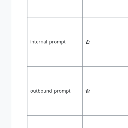
internal_prompt
否
outbound_prompt
否