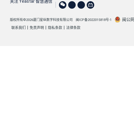
关注 Yeastar 智慧通信
闽公网安
版权所有©2026厦门星纵数字科技有限公司
闽ICP备2022015818号-1
|
|
|
联系我们
免责声明
隐私条款
法律条款