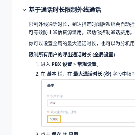
基于通话时长限制外线通话
限制外线通话时长，到达指定时间后系统会自动挂
可有效防止通信资源滥用，帮助你控制通话费用。
你可以设置全局的最大通话时长，也可以为分机用
限制所有用户的呼出通话时长 (全局设置)
进入
PBX 设置
>
常规设置
。
在
基本
栏，在
最大通话时长 (秒)
字段中填
点击
保存
并
应用
。