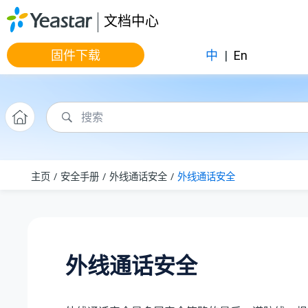
跳转到主要内容
文档中心
固件下载
中
|
En
主页
安全手册
外线通话安全
外线通话安全
外线通话安全