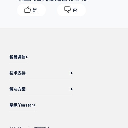
是
否
智慧通信
技术支持
解决方案
星纵 Yeastar