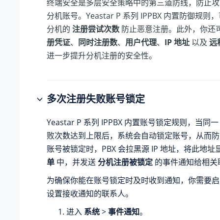
终端安全是多层安全策略中的第三道防线，防止攻
分机账号。
Yeastar P 系列 IPPBX
内置防御规则，可
分机的
注册尝试次数
防止恶意注册。此外，你还
册凭证
、
同时注册数
、
用户代理
、
IP 地址
以及
远
进一步提升分机注册的安全性。
多次注册失败账号锁定
Yeastar P 系列 IPPBX
内置账号锁定规则，当同一 
败次数达到上限后，系统会自动锁定账号，从而防
账号被锁定时，PBX 会拉黑源 IP 地址，将此地
单
中，并发送
分机注册被锁定
的事件通知给相关
为确保你能在账号锁定时及时收到通知，你需要启
设置接收通知的联系人。
进入
系统
>
事件通知
。