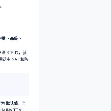
。
中继
>
高级
>
送 RTP 包，就
保通话中 NAT 和防
置为
默认值
，当
INVITE 包