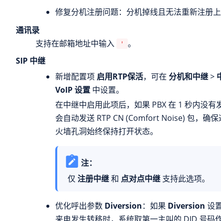
修复分机注册问题：分机掉线且无法重新注册上
通讯录
支持在邮箱地址中输入
。
'
SIP 中继
新增配置项
启用RTP保活
，可在
分机和中继
>
VoIP 设置
中设置。
在中继中启用此项后，如果 PBX 在 1 秒内没有发
会自动发送 RTP CN (Comfort Noise) 包，确
火墙孔洞始终保持打开状态。
注：
仅
注册中继
和
点对点中继
支持此选项。
优化呼出参数
Diversion
：如果
Diversion
设
来电发生转移时，系统取第一主叫的 DID 号码作为 