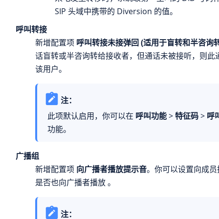
SIP 头域中携带的 Diversion 的值。
呼叫转接
新增配置项
呼叫转接未接弹回 (适用于盲转和半咨询转
话盲转或半咨询转给接收者，但通话未被接听，则此
该用户。
注：
此项默认启用，你可以在
呼叫功能
>
特征码
>
呼
功能。
广播组
新增配置项
向广播者播放提示音
。你可以设置向成员
是否也向广播者播放 。
注：